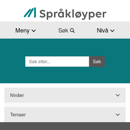
Hopp
til
hovedinnhold
Meny
Søk
Nivå
Søk
Side
Søk
Nivåer
Temaer