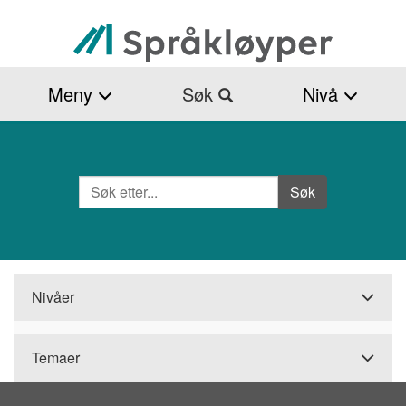
Hopp
til
hovedinnhold
Meny
Søk
Nivå
Søk
Side
Søk
Nivåer
Temaer