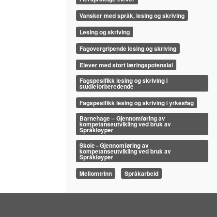
Vansker med språk, lesing og skriving
Lesing og skriving
Fagovergripende lesing og skriving
Elever med stort læringspotensial
Fagspesifikk lesing og skriving i
studieforberedende
Fagspesifikk lesing og skriving i yrkesfag
Barnehage – Gjennomføring av
kompetanseutvikling ved bruk av
Språkløyper
Skole - Gjennomføring av
kompetanseutvikling ved bruk av
Språkløyper
Mellomtrinn
Språkarbeid