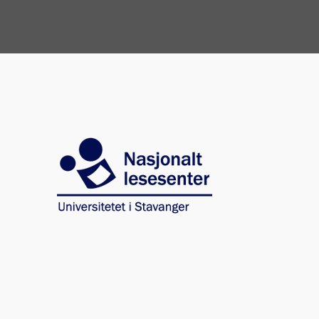
Image