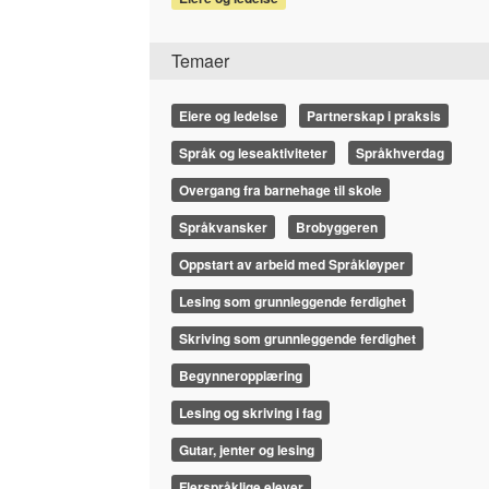
Temaer
Eiere og ledelse
Partnerskap i praksis
Språk og leseaktiviteter
Språkhverdag
Overgang fra barnehage til skole
Språkvansker
Brobyggeren
Oppstart av arbeid med Språkløyper
Lesing som grunnleggende ferdighet
Skriving som grunnleggende ferdighet
Begynneropplæring
Lesing og skriving i fag
Gutar, jenter og lesing
Flerspråklige elever