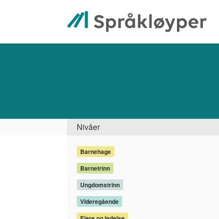
Hopp
til
hovedinnhold
Søk
Side
Nivåer
Barnehage
Barnetrinn
Ungdomstrinn
Videregående
Eiere og ledelse