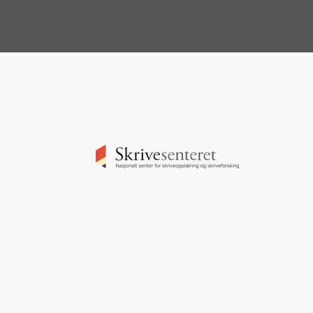
Image