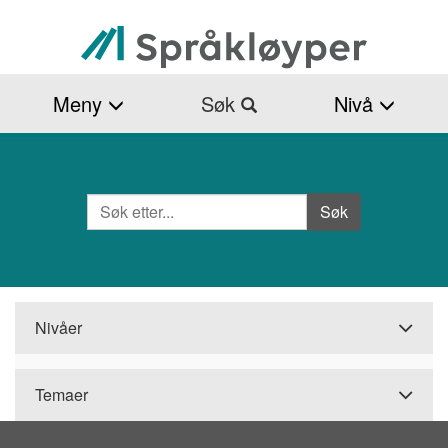
Hopp
til
hovedinnhold
Meny
Søk
Nivå
Søk
Side
Søk
Nivåer
Temaer