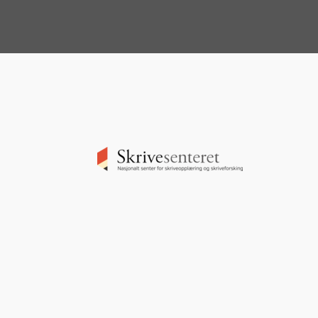
Image