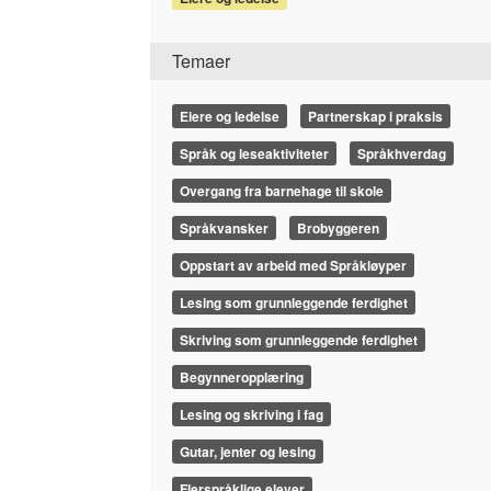
Temaer
Eiere og ledelse
Partnerskap i praksis
Språk og leseaktiviteter
Språkhverdag
Overgang fra barnehage til skole
Språkvansker
Brobyggeren
Oppstart av arbeid med Språkløyper
Lesing som grunnleggende ferdighet
Skriving som grunnleggende ferdighet
Begynneropplæring
Lesing og skriving i fag
Gutar, jenter og lesing
Flerspråklige elever