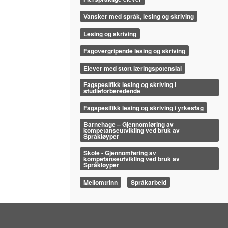
Vansker med språk, lesing og skriving
Lesing og skriving
Fagovergripende lesing og skriving
Elever med stort læringspotensial
Fagspesifikk lesing og skriving i
studieforberedende
Fagspesifikk lesing og skriving i yrkesfag
Barnehage – Gjennomføring av
kompetanseutvikling ved bruk av
Språkløyper
Skole - Gjennomføring av
kompetanseutvikling ved bruk av
Språkløyper
Mellomtrinn
Språkarbeid