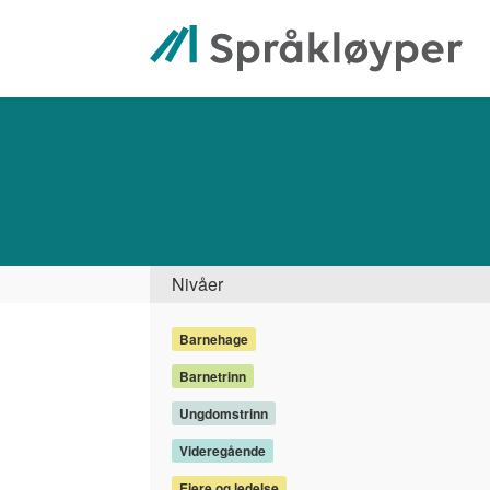
Hopp
til
hovedinnhold
Søk
Side
Nivåer
Barnehage
Barnetrinn
Ungdomstrinn
Videregående
Eiere og ledelse