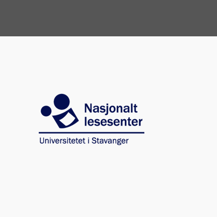
Image