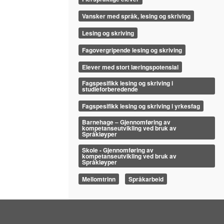
Vansker med språk, lesing og skriving
Lesing og skriving
Fagovergripende lesing og skriving
Elever med stort læringspotensial
Fagspesifikk lesing og skriving i
studieforberedende
Fagspesifikk lesing og skriving i yrkesfag
Barnehage – Gjennomføring av
kompetanseutvikling ved bruk av
Språkløyper
Skole - Gjennomføring av
kompetanseutvikling ved bruk av
Språkløyper
Mellomtrinn
Språkarbeid