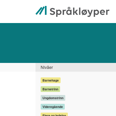
Hopp
til
hovedinnhold
Søk
Side
Nivåer
Barnehage
Barnetrinn
Ungdomstrinn
Videregående
Eiere og ledelse