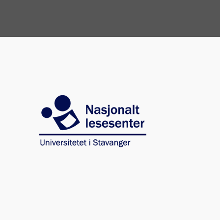
Image