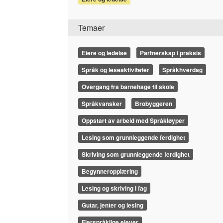
Temaer
Eiere og ledelse
Partnerskap i praksis
Språk og leseaktiviteter
Språkhverdag
Overgang fra barnehage til skole
Språkvansker
Brobyggeren
Oppstart av arbeid med Språkløyper
Lesing som grunnleggende ferdighet
Skriving som grunnleggende ferdighet
Begynneropplæring
Lesing og skriving i fag
Gutar, jenter og lesing
Flerspråklige elever