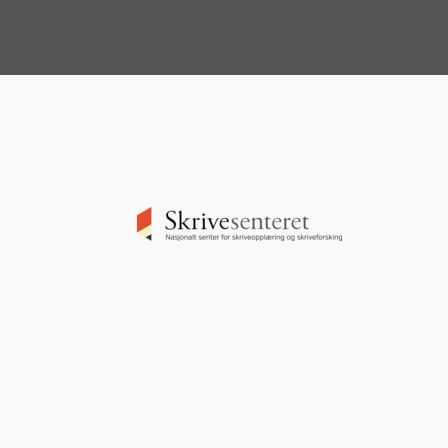
Image